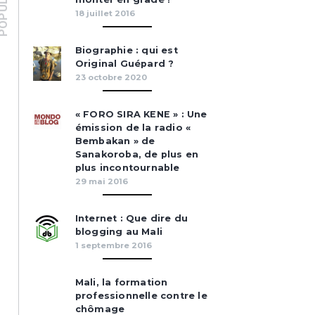
PULAIRES
18 juillet 2016
Biographie : qui est
Original Guépard ?
23 octobre 2020
« FORO SIRA KENE » : Une
émission de la radio «
Bembakan » de
Sanakoroba, de plus en
plus incontournable
29 mai 2016
Internet : Que dire du
blogging au Mali
1 septembre 2016
Mali, la formation
professionnelle contre le
chômage