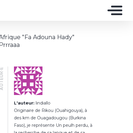
Afrique "Fa Adouna Hady"
Prrraaa
UTEUR·E
L'auteur:
lindiallo
Originaire de Rikou (Ouahigouya), à
des km de Ouagadougou (Burkina
Faso), je représente Un peulh perdu, à
la recherche de sa langue et de sa