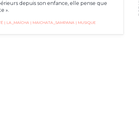
PO
érieurs depuis son enfance, elle pense que
e ».
TÉ
|
LA_MAÏCHA
|
MAICHATA_SAMPANA
|
MUSIQUE