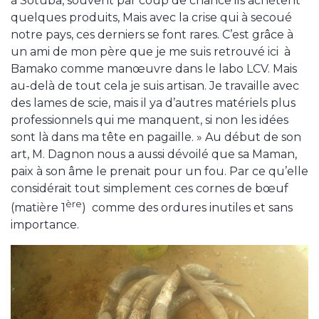
à Sotuba, souvent par coup de chance ils achètent
quelques produits, Mais avec la crise qui à secoué
notre pays, ces derniers se font rares. C’est grâce à
un ami de mon père que je me suis retrouvé ici à
Bamako comme manœuvre dans le labo LCV. Mais
au-delà de tout cela je suis artisan. Je travaille avec
des lames de scie, mais il ya d’autres matériels plus
professionnels qui me manquent, si non les idées
sont là dans ma tête en pagaille. » Au début de son
art, M. Dagnon nous a aussi dévoilé que sa Maman,
paix à son âme le prenait pour un fou. Par ce qu’elle
considérait tout simplement ces cornes de bœuf
ère
(matière 1
) comme des ordures inutiles et sans
importance.