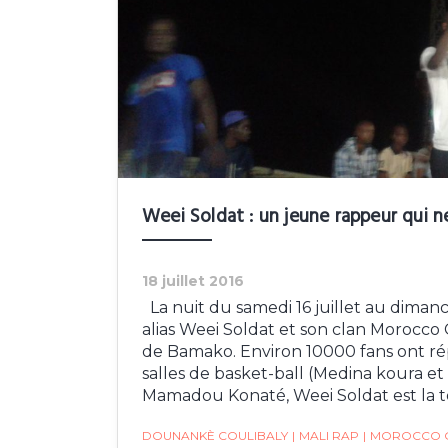
Weei Soldat : un jeune rappeur qui n
18 juillet 2016
La nuit du samedi 16 juillet au dimanc
alias Weei Soldat et son clan Morocco
de Bamako. Environ 10000 fans ont ré
salles de basket-ball (Medina koura et 
Mamadou Konaté, Weei Soldat est la t
DOUNANKÈ COULIBALY
|
MALI RAP
|
MOROCCO 