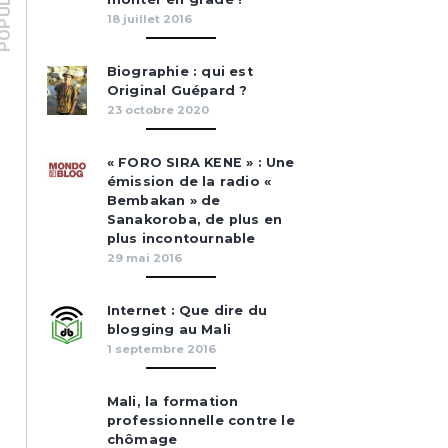
PULAIRES
18 juillet 2016
Biographie : qui est
Original Guépard ?
23 octobre 2020
« FORO SIRA KENE » : Une
émission de la radio «
Bembakan » de
Sanakoroba, de plus en
plus incontournable
29 mai 2016
Internet : Que dire du
blogging au Mali
1 septembre 2016
Mali, la formation
professionnelle contre le
chômage