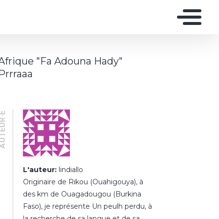
Afrique "Fa Adouna Hady"
Prrraaa
UTEUR·E
L'auteur:
lindiallo
Originaire de Rikou (Ouahigouya), à
des km de Ouagadougou (Burkina
Faso), je représente Un peulh perdu, à
la recherche de sa langue et de sa