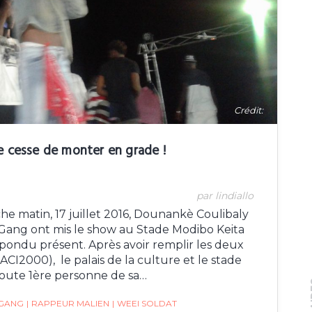
Crédit:
e cesse de monter en grade !
par lindiallo
he matin, 17 juillet 2016, Dounankè Coulibaly
 Gang ont mis le show au Stade Modibo Keita
pondu présent. Après avoir remplir les deux
ACI2000), le palais de la culture et le stade
oute 1ère personne de sa…
GANG
|
RAPPEUR MALIEN
|
WEEI SOLDAT