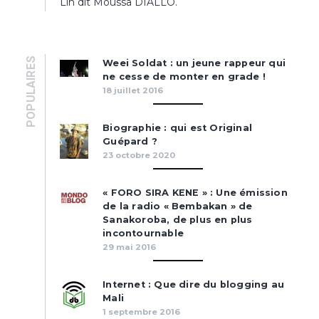
Lin dit Moussa DIALLO.
POPULAIRES
Weei Soldat : un jeune rappeur qui
ne cesse de monter en grade !
18 juillet 2016
Biographie : qui est Original
Guépard ?
23 octobre 2020
« FORO SIRA KENE » : Une émission
de la radio « Bembakan » de
Sanakoroba, de plus en plus
incontournable
29 mai 2016
Internet : Que dire du blogging au
Mali
1 septembre 2016