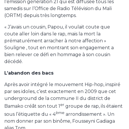
l’émission génération 21 qui est diffusée tous les
samedis sur l’Office de Radio Télévision du Mali
(ORTM) depuis très longtemps.
« J’avais un cousin, Papou, il voulait coute que
coute aller loin dans le rap, mais la mort la
prématurément arracher à notre affection »
Souligne , tout en montrant son engagement a
bien relever ce défi en hommage à son cousin
décédé.
L’abandon des bacs
Après avoir intégré le mouvement Hip-hop, inspiré
par ses idoles, c’est exactement en 2009 que cet
underground de la commune II du district de
er
Bamako créât son tout 1
groupe de rap, ils étaient
ème
sous l’étiquette du « 4
arrondissement ». Un
nom donner par son binôme, Fousseyni Gadiaga
alias Tom.