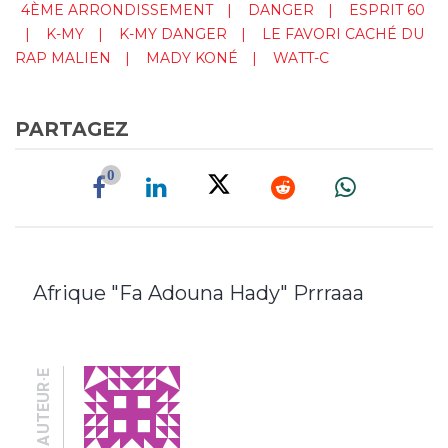
4ÈME ARRONDISSEMENT
DANGER
ESPRIT 60
K-MY
K-MY DANGER
LE FAVORI CACHÉ DU
RAP MALIEN
MADY KONÉ
WATT-C
PARTAGEZ
0
Afrique "Fa Adouna Hady" Prrraaa
AUTEUR·E